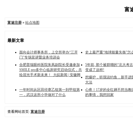
富途
富途注册
»
站点地图
最新文章
面向会计师事务所，上交所举办“三开
史上最严重“地球能量失衡”怎
门”专场宣讲暨业务培训会
合肥普瑞眼科医院朱凤副院长受邀参加
5年前, 那个被群嘲的“北大考古
SMILE pro多中心临床研究启动仪式，共
变成了这样!
绘屈光手术新未来！_大皖新闻 | 安徽网
想爆护，听我说钓鱼，新手进
大法
一年时间从区田径赛乙组第一到甲组第
心疼！17岁的全红婵不想当教
一，武汉这所小学做对了什么
的事情，我想回家
查看网站首页:
富途注册